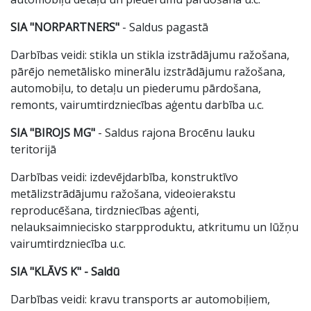
SIA "NORPARTNERS"
- Saldus pagastā
Darbības veidi: stikla un stikla izstrādājumu ražošana,
pārējo nemetālisko minerālu izstrādājumu ražošana,
automobiļu, to detaļu un piederumu pārdošana,
remonts, vairumtirdzniecības aģentu darbība u.c.
SIA "BIROJS MG"
- Saldus rajona Brocēnu lauku
teritorijā
Darbības veidi: izdevējdarbība, konstruktīvo
metālizstrādājumu ražošana, videoierakstu
reproducēšana, tirdzniecības aģenti,
nelauksaimniecisko starpproduktu, atkritumu un lūžņu
vairumtirdzniecība u.c.
SIA "KLĀVS K" - Saldū
Darbības veidi: kravu transports ar automobiļiem,