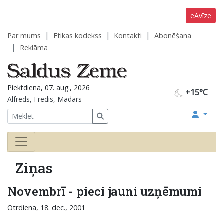
eAvīze
Par mums
Ētikas kodekss
Kontakti
Abonēšana
Reklāma
Piektdiena, 07. aug., 2026
+15°C
Alfrēds, Fredis, Madars
Ziņas
Novembrī - pieci jauni uzņēmumi
Otrdiena, 18. dec., 2001