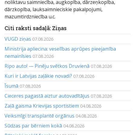
noliktavu saimniecība, augkopība, dārzeņkopība,
dārzkopība, lauksaimnieciskie pakalpojumi,
mazumtirdzniecība u.c.
Citi raksti sadaļā: Ziņas
VUGD ziņas
07.08.2026
Ministrija apliecina: veselības aprūpes pieejamība
nemainīsies
07.08.2026
Ripo auto! — Pinēju svētkos Druvienā
07.08.2026
Kuri ir Latvijas zaļākie novadi?
07.08.2026
Īsumā
07.08.2026
Cieceres pagastā aiztur autovadītājus
07.08.2026
Zaļā gaisma Krievijas sportistiem
04.08.2026
Veiksmīgi transplantē orgānus
04.08.2026
Sūdzas par bērniem kokā
04.08.2026