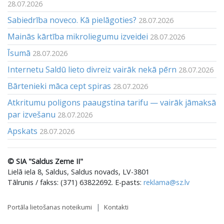
28.07.2026
Sabiedrība noveco. Kā pielāgoties?
28.07.2026
Mainās kārtība mikroliegumu izveidei
28.07.2026
Īsumā
28.07.2026
Internetu Saldū lieto divreiz vairāk nekā pērn
28.07.2026
Bārtenieki māca cept spiras
28.07.2026
Atkritumu poligons paaugstina tarifu — vairāk jāmaksā
par izvešanu
28.07.2026
Apskats
28.07.2026
© SIA "Saldus Zeme II"
Lielā iela 8, Saldus, Saldus novads, LV-3801
Tālrunis / fakss: (371) 63822692. E-pasts:
reklama@sz.lv
Portāla lietošanas noteikumi
Kontakti