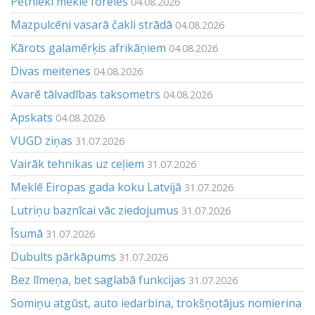
Pētnieki meklē foreles
04.08.2026
Mazpulcēni vasarā čakli strādā
04.08.2026
Kārots galamērķis afrikāņiem
04.08.2026
Divas meitenes
04.08.2026
Avarē tālvadības taksometrs
04.08.2026
Apskats
04.08.2026
VUGD ziņas
31.07.2026
Vairāk tehnikas uz ceļiem
31.07.2026
Meklē Eiropas gada koku Latvijā
31.07.2026
Lutriņu baznīcai vāc ziedojumus
31.07.2026
Īsumā
31.07.2026
Dubults pārkāpums
31.07.2026
Bez līmeņa, bet saglabā funkcijas
31.07.2026
Somiņu atgūst, auto iedarbina, trokšņotājus nomierina