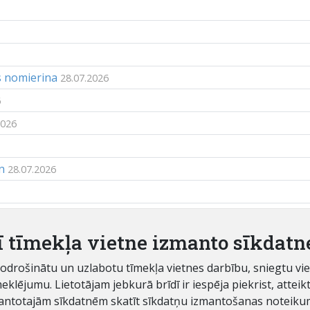
s nomierina
28.07.2026
6
2026
n
28.07.2026
rāk jāmaksā par izvešanu
28.07.2026
ī tīmekļa vietne izmanto sīkdatn
 nodrošinātu un uzlabotu tīmekļa vietnes darbību, sniegtu v
ējumu. Lietotājam jebkurā brīdī ir iespēja piekrist, atteikti
antotajām sīkdatnēm skatīt sīkdatņu izmantošanas noteiku
sz.lv