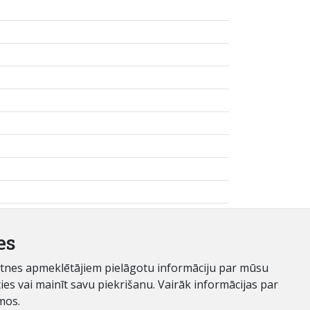
es
ietnes apmeklētājiem pielāgotu informāciju par mūsu
es vai mainīt savu piekrišanu. Vairāk informācijas par
mos.