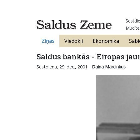
Sestdie
Mudīte,
Ziņas
Viedokļi
Ekonomika
Sabi
Saldus bankās - Eiropas ja
Sestdiena, 29. dec., 2001
Daina Marcinkus