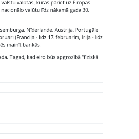
valstu valūtās, kuras pāriet uz Eiropas
u nacionālo valūtu līdz nākamā gada 30.
, Luksemburga, Nīderlande, Austrija, Portugāle
rī (Francijā - līdz 17. februārim, Īrijā - līdz
arēs mainīt bankās.
da. Tagad, kad eiro būs apgrozībā "fiziskā