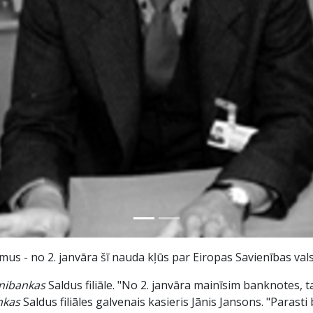
mus - no 2. janvāra šī nauda kļūs par Eiropas Savienības valst
nibankas
Saldus filiāle. "No 2. janvāra mainīsim banknotes, t
nkas
Saldus filiāles galvenais kasieris Jānis Jansons. "Parast