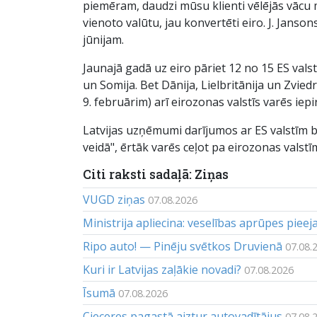
piemēram, daudzi mūsu klienti vēlējās vācu 
vienoto valūtu, jau konvertēti eiro. J. Janson
jūnijam.
Jaunajā gadā uz eiro pāriet 12 no 15 ES valstīm
un Somija. Bet Dānija, Lielbritānija un Zviedr
9. februārim) arī eirozonas valstīs varēs iep
Latvijas uzņēmumi darījumos ar ES valstīm b
veidā", ērtāk varēs ceļot pa eirozonas valstīm
Citi raksti sadaļā: Ziņas
VUGD ziņas
07.08.2026
Ministrija apliecina: veselības aprūpes piee
Ripo auto! — Pinēju svētkos Druvienā
07.08.
Kuri ir Latvijas zaļākie novadi?
07.08.2026
Īsumā
07.08.2026
Cieceres pagastā aiztur autovadītājus
07.08.