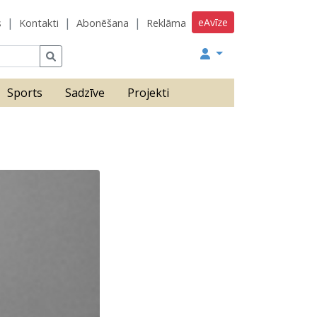
eAvīze
s
Kontakti
Abonēšana
Reklāma
Sports
Sadzīve
Projekti