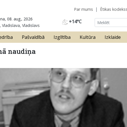
Par mums
Ētikas kodeks
na, 08. aug., 2026
+14°C
 Vladislava, Vladislavs
edrība
Pašvaldībā
Izglītība
Kultūra
Izklaide
unā naudiņa