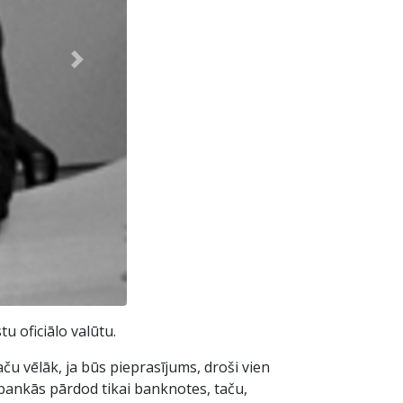
Next
u oficiālo valūtu.
aču vēlāk, ja būs pieprasījums, droši vien
i bankās pārdod tikai banknotes, taču,