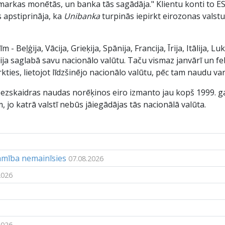
markas monētās, un banka tās sagādāja." Klientu konti to ES 
s apstiprināja, ka
Unibanka
turpinās iepirkt eirozonas valst
 - Beļģija, Vācija, Grieķija, Spānija, Francija, Īrija, Itālija
ija saglabā savu nacionālo valūtu. Taču vismaz janvārī un februā
irkties, lietojot līdzšinējo nacionālo valūtu, pēc tam naudu v
ezskaidras naudas norēķinos eiro izmanto jau kopš 1999. ga
, jo katrā valstī nebūs jāiegādājas tās nacionālā valūta.
jamība nemainīsies
07.08.2026
2026
2026