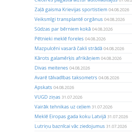
Zaļā gaisma Krievijas sportistiem
04.08.2026
Veiksmīgi transplantē orgānus
04.08.2026
Sūdzas par bērniem kokā
04.08.2026
Pētnieki meklē foreles
04.08.2026
Mazpulcēni vasarā čakli strādā
04.08.2026
Kārots galamērķis afrikāņiem
04.08.2026
Divas meitenes
04.08.2026
Avarē tālvadības taksometrs
04.08.2026
Apskats
04.08.2026
VUGD ziņas
31.07.2026
Vairāk tehnikas uz ceļiem
31.07.2026
Meklē Eiropas gada koku Latvijā
31.07.2026
Lutriņu baznīcai vāc ziedojumus
31.07.2026