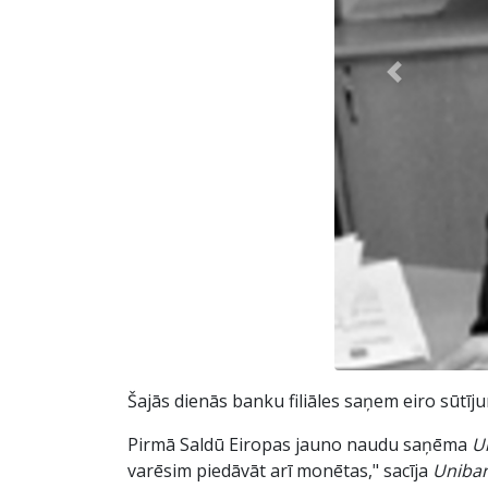
Previous
Šajās dienās banku filiāles saņem eiro sūtīju
Pirmā Saldū Eiropas jauno naudu saņēma
U
varēsim piedāvāt arī monētas," sacīja
Uniba