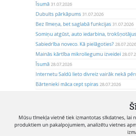
Īsumā
31.07.2026
Dubults pārkāpums
31.07.2026
Bez līmeņa, bet saglabā funkcijas
31.07.2026
Somiņu atgūst, auto iedarbina, trokšņotāju
Sabiedrība noveco. Kā pielāgoties?
28.07.202
Mainās kārtība mikroliegumu izveidei
28.07.
Īsumā
28.07.2026
Internetu Saldū lieto divreiz vairāk nekā pēr
Bārtenieki māca cept spiras
28.07.2026
Atkritumu poligons paaugstina tarifu — vai
Apskats
Š
28.07.2026
Mūsu tīmekļa vietnē tiek izmantotas sīkdatnes, lai
© SIA "Saldus Zeme II"
produktiem un pakalpojumiem, analizētu vietnes apmekl
Lielā iela 8, Saldus, Saldus novads, LV-3801
izm
Tālrunis / fakss: (371) 63822692. E-pasts:
reklama@