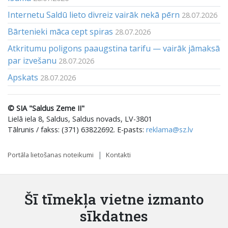
Internetu Saldū lieto divreiz vairāk nekā pērn
28.07.2026
Bārtenieki māca cept spiras
28.07.2026
Atkritumu poligons paaugstina tarifu — vairāk jāmaksā
par izvešanu
28.07.2026
Apskats
28.07.2026
© SIA "Saldus Zeme II"
Lielā iela 8, Saldus, Saldus novads, LV-3801
Tālrunis / fakss: (371) 63822692. E-pasts:
reklama@sz.lv
Portāla lietošanas noteikumi
Kontakti
Šī tīmekļa vietne izmanto
sīkdatnes