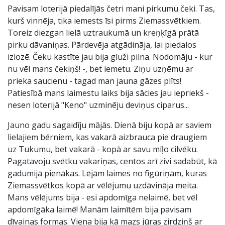
Pavisam loterijā piedalījās četri mani pirkumu čeki. Tas,
kurš vinnēja, tika iemests īsi pirms Ziemassvētkiem.
Toreiz diezgan lielā uztraukumā un kreņķīgā prātā
pirku dāvaniņas. Pārdevēja atgādināja, lai piedalos
izlozē. Čeku kastīte jau bija gluži pilna. Nodomāju - kur
nu vēl mans čekiņš! -, bet iemetu. Ziņu uzņēmu ar
prieka saucienu - tagad man jauna gāzes plīts!
Patiesībā mans laimestu laiks bija sācies jau iepriekš -
nesen loterijā "Keno" uzminēju deviņus ciparus...
Jauno gadu sagaidīju mājās. Dienā biju kopā ar saviem
lielajiem bērniem, kas vakarā aizbrauca pie draugiem
uz Tukumu, bet vakarā - kopā ar savu mīļo cilvēku.
Pagatavoju svētku vakariņas, centos arī zivi sadabūt, kā
gadumijā pienākas. Lējām laimes no figūriņām, kuras
Ziemassvētkos kopā ar vēlējumu uzdāvināja meita.
Mans vēlējums bija - esi apdomīga nelaimē, bet vēl
apdomīgāka laimē! Manām laimītēm bija pavisam
dīvainas formas. Viena bija kā mazs jūras zirdziņš ar