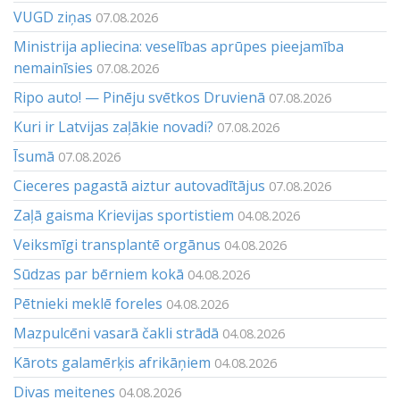
VUGD ziņas
07.08.2026
Ministrija apliecina: veselības aprūpes pieejamība
nemainīsies
07.08.2026
Ripo auto! — Pinēju svētkos Druvienā
07.08.2026
Kuri ir Latvijas zaļākie novadi?
07.08.2026
Īsumā
07.08.2026
Cieceres pagastā aiztur autovadītājus
07.08.2026
Zaļā gaisma Krievijas sportistiem
04.08.2026
Veiksmīgi transplantē orgānus
04.08.2026
Sūdzas par bērniem kokā
04.08.2026
Pētnieki meklē foreles
04.08.2026
Mazpulcēni vasarā čakli strādā
04.08.2026
Kārots galamērķis afrikāņiem
04.08.2026
Divas meitenes
04.08.2026