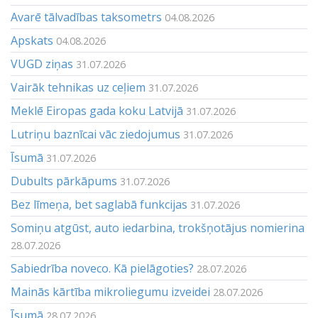
Avarē tālvadības taksometrs
04.08.2026
Apskats
04.08.2026
VUGD ziņas
31.07.2026
Vairāk tehnikas uz ceļiem
31.07.2026
Meklē Eiropas gada koku Latvijā
31.07.2026
Lutriņu baznīcai vāc ziedojumus
31.07.2026
Īsumā
31.07.2026
Dubults pārkāpums
31.07.2026
Bez līmeņa, bet saglabā funkcijas
31.07.2026
Somiņu atgūst, auto iedarbina, trokšņotājus nomierina
28.07.2026
Sabiedrība noveco. Kā pielāgoties?
28.07.2026
Mainās kārtība mikroliegumu izveidei
28.07.2026
Īsumā
28.07.2026