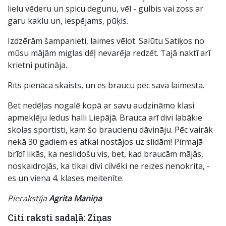
lielu vēderu un spicu degunu, vēl - gulbis vai zoss ar
garu kaklu un, iespējams, pūķis.
Izdzērām šampanieti, laimes vēlot. Salūtu Satiķos no
mūsu mājām miglas dēļ nevarēja redzēt. Tajā naktī arī
krietni putināja.
Rīts pienāca skaists, un es braucu pēc sava laimesta.
Bet nedēļas nogalē kopā ar savu audzināmo klasi
apmeklēju ledus halli Liepājā. Brauca arī divi labākie
skolas sportisti, kam šo braucienu dāvināju. Pēc vairāk
nekā 30 gadiem es atkal nostājos uz slidām! Pirmajā
brīdī likās, ka neslidošu vis, bet, kad braucām mājās,
noskaidrojās, ka tikai divi cilvēki ne reizes nenokrita, -
es un viena 4. klases meitenīte.
Pierakstīja
Agrita Maniņa
Citi raksti sadaļā: Ziņas