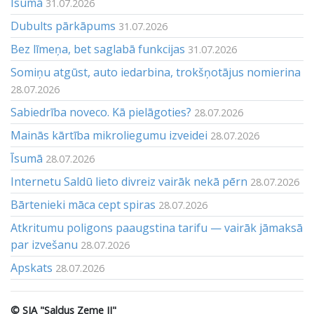
Īsumā
31.07.2026
Dubults pārkāpums
31.07.2026
Bez līmeņa, bet saglabā funkcijas
31.07.2026
Somiņu atgūst, auto iedarbina, trokšņotājus nomierina
28.07.2026
Sabiedrība noveco. Kā pielāgoties?
28.07.2026
Mainās kārtība mikroliegumu izveidei
28.07.2026
Īsumā
28.07.2026
Internetu Saldū lieto divreiz vairāk nekā pērn
28.07.2026
Bārtenieki māca cept spiras
28.07.2026
Atkritumu poligons paaugstina tarifu — vairāk jāmaksā
par izvešanu
28.07.2026
Apskats
28.07.2026
© SIA "Saldus Zeme II"