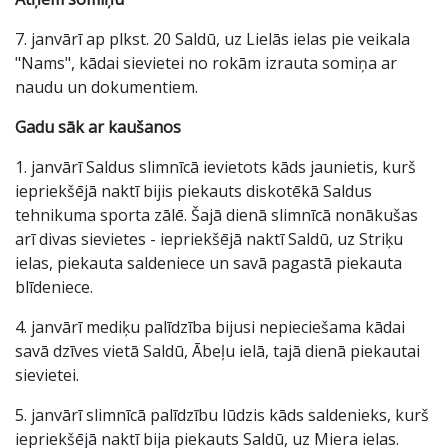
7. janvārī ap plkst. 20 Saldū, uz Lielās ielas pie veikala
"Nams", kādai sievietei no rokām izrauta somiņa ar
naudu un dokumentiem.
Gadu sāk ar kaušanos
1. janvārī Saldus slimnīcā ievietots kāds jaunietis, kurš
iepriekšējā naktī bijis piekauts diskotēkā Saldus
tehnikuma sporta zālē. Šajā dienā slimnīcā nonākušas
arī divas sievietes - iepriekšējā naktī Saldū, uz Striķu
ielas, piekauta saldeniece un savā pagastā piekauta
blīdeniece.
4. janvārī mediķu palīdzība bijusi nepieciešama kādai
savā dzīves vietā Saldū, Ābeļu ielā, tajā dienā piekautai
sievietei.
5. janvārī slimnīcā palīdzību lūdzis kāds saldenieks, kurš
iepriekšējā naktī bija piekauts Saldū, uz Miera ielas.