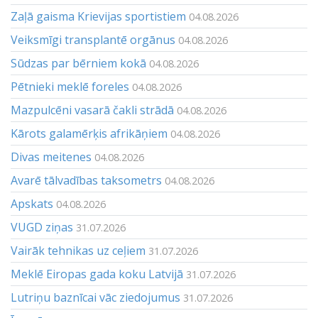
Zaļā gaisma Krievijas sportistiem
04.08.2026
Veiksmīgi transplantē orgānus
04.08.2026
Sūdzas par bērniem kokā
04.08.2026
Pētnieki meklē foreles
04.08.2026
Mazpulcēni vasarā čakli strādā
04.08.2026
Kārots galamērķis afrikāņiem
04.08.2026
Divas meitenes
04.08.2026
Avarē tālvadības taksometrs
04.08.2026
Apskats
04.08.2026
VUGD ziņas
31.07.2026
Vairāk tehnikas uz ceļiem
31.07.2026
Meklē Eiropas gada koku Latvijā
31.07.2026
Lutriņu baznīcai vāc ziedojumus
31.07.2026