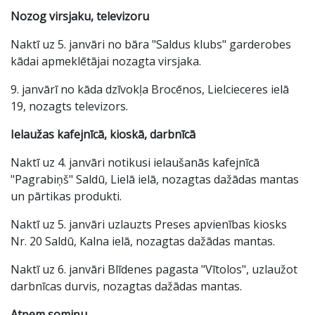
Nozog virsjaku, televizoru
Naktī uz 5. janvāri no bāra "Saldus klubs" garderobes
kādai apmeklētājai nozagta virsjaka.
9. janvārī no kāda dzīvokļa Brocēnos, Lielcieceres ielā
19, nozagts televizors.
Ielaužas kafejnīcā, kioskā, darbnīcā
Naktī uz 4. janvāri notikusi ielaušanās kafejnīcā
"Pagrabiņš" Saldū, Lielā ielā, nozagtas dažādas mantas
un pārtikas produkti.
Naktī uz 5. janvāri uzlauzts Preses apvienības kiosks
Nr. 20 Saldū, Kalna ielā, nozagtas dažādas mantas.
Naktī uz 6. janvāri Blīdenes pagasta "Vītolos", uzlaužot
darbnīcas durvis, nozagtas dažādas mantas.
Atņem somiņu