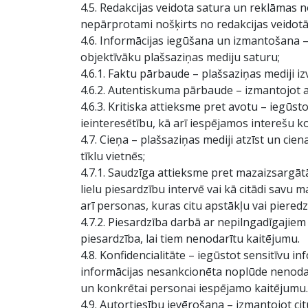
4.5. Redakcijas veidota satura un reklāmas 
nepārprotami nošķirts no redakcijas veidotā
4.6. Informācijas iegūšana un izmantošana – p
objektīvāku plašsaziņas mediju saturu;
4.6.1. Faktu pārbaude – plašsaziņas mediji i
4.6.2. Autentiskuma pārbaude – izmantojot a
4.6.3. Kritiska attieksme pret avotu – iegūsto
ieinteresētību, kā arī iespējamos interešu ko
4.7. Cieņa – plašsaziņas mediji atzīst un cie
tīklu vietnēs;
4.7.1. Saudzīga attieksme pret mazaizsargāt
lielu piesardzību intervē vai kā citādi savu 
arī personas, kuras citu apstākļu vai piered
4.7.2. Piesardzība darbā ar nepilngadīgajiem
piesardzība, lai tiem nenodarītu kaitējumu.
4.8. Konfidencialitāte – iegūstot sensitīvu in
informācijas nesankcionēta noplūde nenodarī
un konkrētai personai iespējamo kaitējumu.
4.9. Autortiesību ievērošana – izmantojot ci