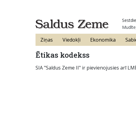
Sestdie
Mudīte,
Ziņas
Viedokļi
Ekonomika
Sabi
Ētikas kodekss
SIA "Saldus Zeme II" ir pievienojusies arī L