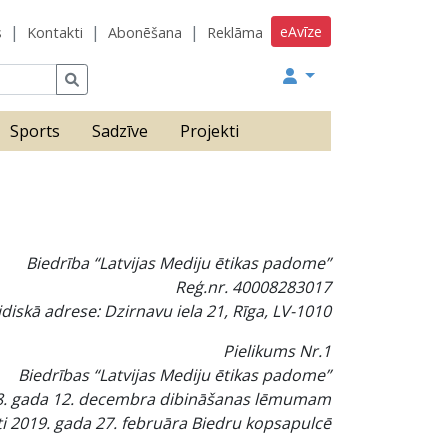
eAvīze
s
Kontakti
Abonēšana
Reklāma
Sports
Sadzīve
Projekti
Biedrība “Latvijas Mediju ētikas padome”
Reģ.nr. 40008283017
idiskā adrese: Dzirnavu iela 21, Rīga, LV-1010
Pielikums Nr.1
Biedrības “Latvijas Mediju ētikas padome”
8. gada 12. decembra dibināšanas lēmumam
ti 2019. gada 27. februāra Biedru kopsapulcē