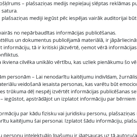
nošķīrums – plašsaziņas medijs nepieļauj slēptas reklāmas p
 satura.
lašsaziņas mediji iegūst pēc iespējas vairāk auditorijai būti
zvairās no nepārbaudītas informācijas publicēšanas.
ttēlus un dokumentus publicējamā materiālā, ir jāpārliecinā
t informāciju, tā ir kritiski jāizvērtē, ņemot vērā informācijas
nfliktus.
na ikviena cilvēka unikālo vērtību, kas uzliek pienākumu šo vē
ām personām – Lai nenodarītu kaitējumu indivīdam, žurnālists
materiālu veidošanā iesaista personas, kas varētu būt emocion
zes trūkuma dēļ nespēj izvērtēt informācijas publicēšanas se
 – iegūstot, apstrādājot un izplatot informāciju par bērniem 
formāciju par kādu fizisku vai juridisku personu, plašsaziņas m
tu kaitējumu šai personai. Izplatot šādu informāciju, plašs
tu personu intelektuālo īpašumu ir jāatsaucas uz tā autoru/a