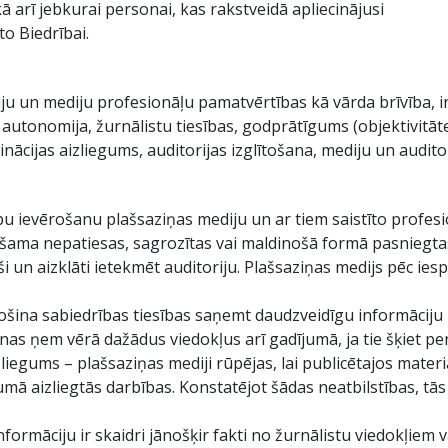
kā arī jebkurai personai, kas rakstveidā apliecinājusi
o Biedrībai.
ju un mediju profesionāļu pamatvērtības kā vārda brīvība, i
utonomija, žurnālistu tiesības, godprātīgums (objektivitāte),
inācijas aizliegums, auditorijas izglītošana, mediju un audito
pu ievērošanu plašsaziņas mediju un ar tiem saistīto profes
ršama nepatiesas, sagrozītas vai maldinošā formā pasniegtas
īši un aizklāti ietekmēt auditoriju. Plašsaziņas medijs pēc i
drošina sabiedrības tiesības saņemt daudzveidīgu informācij
onas ņem vērā dažādus viedokļus arī gadījumā, ja tie šķiet 
zliegums – plašsaziņas mediji rūpējas, lai publicētajos mate
mā aizliegtās darbības. Konstatējot šādas neatbilstības, tās i
formāciju ir skaidri jānošķir fakti no žurnālistu viedokļiem va