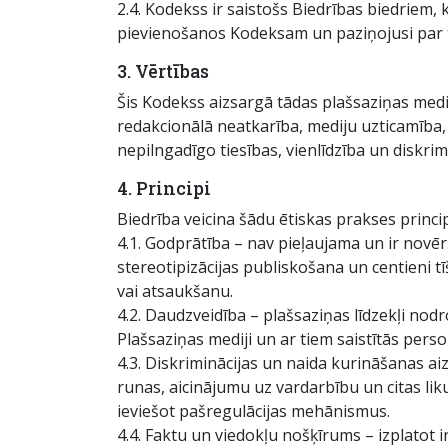
2.4. Kodekss ir saistošs Biedrības biedriem, 
pievienošanos Kodeksam un paziņojusi par t
3. Vērtības
Šis Kodekss aizsargā tādas plašsaziņas medi
redakcionālā neatkarība, mediju uzticamība, a
nepilngadīgo tiesības, vienlīdzība un diskrim
4. Principi
Biedrība veicina šādu ētiskas prakses princi
4.1. Godprātība – nav pieļaujama un ir novē
stereotipizācijas publiskošana un centieni t
vai atsaukšanu.
4.2. Daudzveidība – plašsaziņas līdzekļi no
Plašsaziņas mediji un ar tiem saistītās pers
4.3. Diskriminācijas un naida kurināšanas ai
runas, aicinājumu uz vardarbību un citas liku
ieviešot pašregulācijas mehānismus.
4.4. Faktu un viedokļu nošķīrums – izplatot in