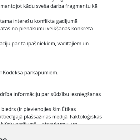
Izmantojot kādu sveša darba fragmentu kā
ķietama interešu konflikta gadījumā
tstatās no pienākumu veikšanas konkrētā
āciju par tā īpašniekiem, vadītājiem un
 šī Kodeksa pārkāpumiem.
edrība informāciju par sūdzību iesniegšanas
biedrs (ir pievienojies šim Ētikas
tiecīgajā plašsaziņas medijā. Faktoloģiskas
u kļūdu gadījumā – atsaukumu, un,
es
esības uz privātumu.