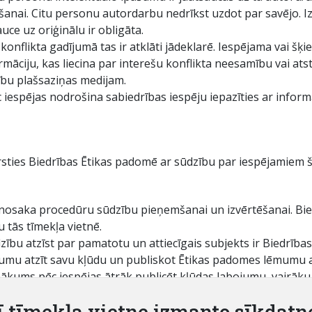
anai. Citu personu autordarbu nedrīkst uzdot par savējo. 
auce uz oriģinālu ir obligāta.
 konflikta gadījumā tas ir atklāti jādeklarē. Iespējama vai š
rmāciju, kas liecina par interešu konflikta neesamību vai a
cību plašsaziņas medijam.
 iespējas nodrošina sabiedrības iespēju iepazīties ar inform
rsties Biedrības Ētikas padomē ar sūdzību par iespējamiem
bā nosaka procedūru sūdzību pieņemšanai un izvērtēšanai. Bi
 tās tīmekļa vietnē.
bu atzīst par pamatotu un attiecīgais subjekts ir Biedrības 
umu atzīt savu kļūdu un publiskot Ētikas padomes lēmumu at
nākums pēc iespējas ātrāk publicēt kļūdas labojumu, vairāk
ī tīmekļa vietne izmanto sīkdatn
publicē savā tīmekļa vietnē, ievērojot aizskarto personu ti