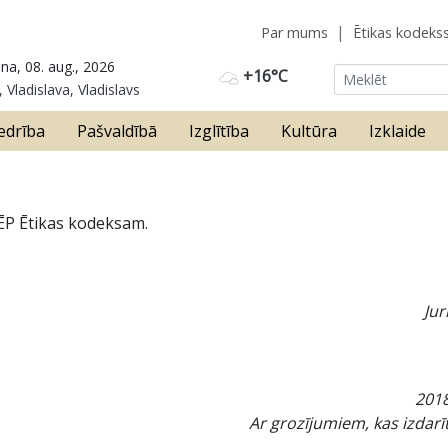
Par mums
Ētikas kodeks
na, 08. aug., 2026
+16°C
 Vladislava, Vladislavs
edrība
Pašvaldībā
Izglītība
Kultūra
Izklaide
MĒP Ētikas kodeksam.
Jur
201
Ar grozījumiem, kas izdarī