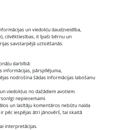
nformācijas un viedokļu daudzveidība,
 cilvēktiesības, it īpaši bērnu un
rijas savstarpējā uzticēšanās.
ionāļu darbībā:
 informācijas, pārspīlējuma,
espējas nodrošina šādas informācijas labošanu
u un viedokļus no dažādiem avotiem.
personīgi nepieņemami.
riālos un lasītāju komentāros nebūtu naida
r pēc iespējas ātri jānovērš, tai skaitā
i interpretācijas.