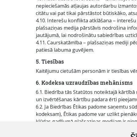
nepieciešamās atļaujas autordarbu izmantoš
citātu vai pat tikai pārstāstot būtiskāko, ats
4.10. Interešu konflikta atklāšana – interešu
plašsaziņas medija pārstāvis nodrošina info
jautājumā, lai nodrošinātu sabiedrības uzti
4.11. Caurskatāmība – plašsaziņas mediji pēc
patiesā labuma guvējiem.
5. Tiesības
Kaitējumu cietušām personām ir tiesības vē
6. Kodeksa uzraudzības mehānisms
6.1. Biedrība tās Statūtos noteiktajā kārtī
un izvērtēšanas kārtību padara ērti pieejamu
6.2. Ja Biedrības Ētikas padome saņemtu sūdzī
kodeksam), Ētikas padome var uzlikt pienāk
kļūdas gadījumā plašsaziņas medijam ir pie
vajadzības gadījumā, atvainošanos.
Š
6.3. Biedrības Ētikas padome savus lēmumus 