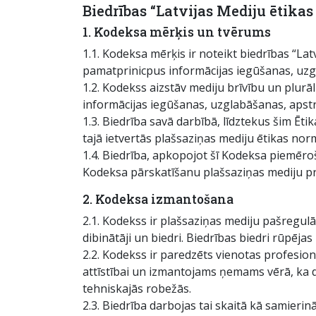
Biedrības “Latvijas Mediju ētik
1. Kodeksa mērķis un tvērums
1.1. Kodeksa mērķis ir noteikt biedrības “La
pamatprinicpus informācijas iegūšanas, uzgl
1.2. Kodekss aizstāv mediju brīvību un plurā
informācijas iegūšanas, uzglabāšanas, apstr
1.3. Biedrība savā darbībā, līdztekus šim Ēt
tajā ietvertās plašsaziņas mediju ētikas nor
1.4. Biedrība, apkopojot šī Kodeksa piemēro
Kodeksa pārskatīšanu plašsaziņas mediju pr
2. Kodeksa izmantošana
2.1. Kodekss ir plašsaziņas mediju pašregul
dibinātāji un biedri. Biedrības biedri rūpē
2.2. Kodekss ir paredzēts vienotas profesio
attīstībai un izmantojams ņemams vērā, ka daž
tehniskajās robežās.
2.3. Biedrība darbojas tai skaitā kā samieri