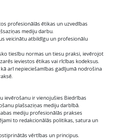
ātos profesionālās ētikas un uzvedības
ašsaziņas mediju darbu.
us veicinātu atbildīgu un profesionālu
sko tiesību normas un tiesu praksi, ievērojot
arēs ieviestos ētikas vai rīcības kodeksus.
, kā arī nepieciešamības gadījumā nodrošina
raksē.
u ievērošanu ir vienojušies Biedrības
tošanu plašsaziņas mediju darbībā.
 labas mediju profesionālās prakses
tējami to redakcionālās politikas, satura un
ostiprinātās vērtības un principus.