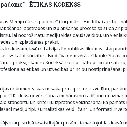
as padome” - ĒTIKAS KODEKSS
tvijas Mediju ētikas padome” (turpmāk – Biedrība) apstiprin
abāšanas, apstrādes un izplatīšanas procesā saistībā ar pl
lismu, lai nodrošinātu mediju vides daudzveidību, un vienlaik
ādes un izplatīšanas praksi.
ikas kodeksam, ievēro Latvijas Republikas likumus, starptauti
mas. Izskatot sūdzības, Biedrība ņem vērā arī konkrētajās noz
šanas praksi, skaidro Kodeksā nostiprināto principu saturu
ofesionālās ētikas un uzvedības principu nostiprināšanai p
ācijas dokuments, kas nosaka principus un uzvedību, par kur
jas par šī Kodeksa ievērošanas mehānismu radīšanu un izman
nālo standartu un kritēriju izpratnes veicināšanai kā pamats
ādi mediju tipi, žurnālistikas veidi, žanri un formāti ir vēr
nātājs starp strīdā iesaistītajām pusēm, izmantojot Kodeksā n