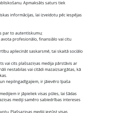
ubliskošanu. Apmaksāts saturs tiek
skas informācijas, lai izveidotu pēc iespējas
s par to autentiskumu;
 avota profesionālo, finansiālo vai citu
rtību apliecināt saskarsmē, tai skaitā sociālo
 vai cits plašsaziņas medija pārstāvis ar
āli nestabilas vai citādi mazaizsargātas, kā
kas.
un nepilngadīgajiem, ir jāievēro īpaša
edijiem ir jāpieliek visas pūles, lai šādas
aziņas mediji samēro sabiedrības intereses
votu. Plašsaziņas mediji iegūst visas