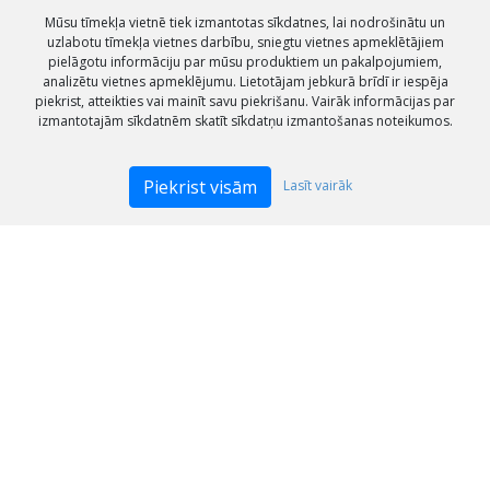
Mūsu tīmekļa vietnē tiek izmantotas sīkdatnes, lai nodrošinātu un
uzlabotu tīmekļa vietnes darbību, sniegtu vietnes apmeklētājiem
pielāgotu informāciju par mūsu produktiem un pakalpojumiem,
analizētu vietnes apmeklējumu. Lietotājam jebkurā brīdī ir iespēja
piekrist, atteikties vai mainīt savu piekrišanu. Vairāk informācijas par
izmantotajām sīkdatnēm skatīt sīkdatņu izmantošanas noteikumos.
Piekrist visām
Lasīt vairāk