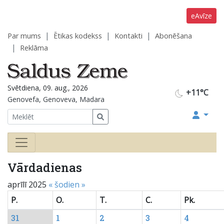
eAvīze
Par mums
Ētikas kodekss
Kontakti
Abonēšana
Reklāma
Svētdiena, 09. aug., 2026
+11°C
Genovefa, Genoveva, Madara
Vārdadienas
aprīlī 2025
«
šodien
»
P.
O.
T.
C.
Pk.
31
1
2
3
4