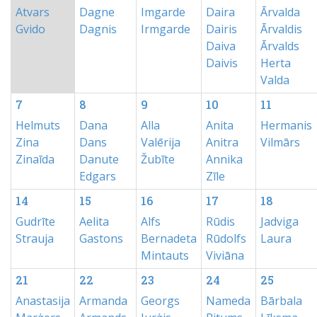
Atvars
Dagne
Imgarde
Daira
Ārvalda
Gvido
Dagnis
Irmgarde
Dairis
Ārvaldis
Daiva
Ārvalds
Daivis
Herta
Valda
7
8
9
10
11
Helmuts
Dana
Alla
Anita
Hermanis
Zina
Dans
Valērija
Anitra
Vilmārs
Zinaīda
Danute
Žubīte
Annika
Edgars
Zīle
14
15
16
17
18
Gudrīte
Aelita
Alfs
Rūdis
Jadviga
Strauja
Gastons
Bernadeta
Rūdolfs
Laura
Mintauts
Viviāna
21
22
23
24
25
Anastasija
Armanda
Georgs
Nameda
Bārbala