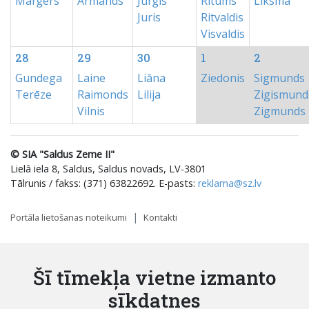
Marģers
Armands
Jurģis
Ritums
Līksma
Juris
Ritvaldis
Visvaldis
28
29
30
1
2
Gundega
Laine
Liāna
Ziedonis
Sigmunds
Terēze
Raimonds
Lilija
Zigismund
Vilnis
Zigmunds
© SIA "Saldus Zeme II"
Lielā iela 8, Saldus, Saldus novads, LV-3801
Tālrunis / fakss: (371) 63822692. E-pasts:
reklama@sz.lv
Portāla lietošanas noteikumi
Kontakti
Šī tīmekļa vietne izmanto
sīkdatnes